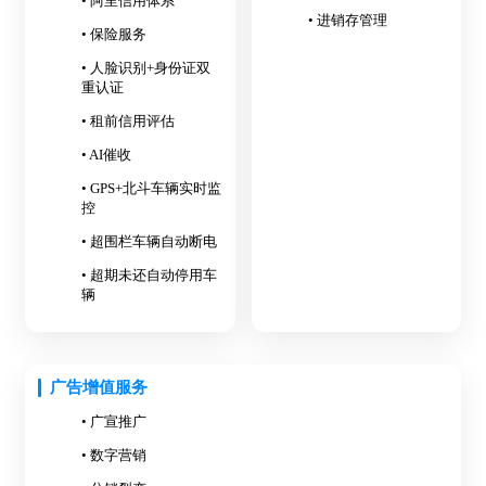
• 阿里信用体系
• 进销存管理
• 保险服务
• 人脸识别+身份证双
重认证
• 租前信用评估
• AI催收
• GPS+北斗车辆实时监
控
• 超围栏车辆自动断电
• 超期未还自动停用车
辆
广告增值服务
• 广宣推广
• 数字营销