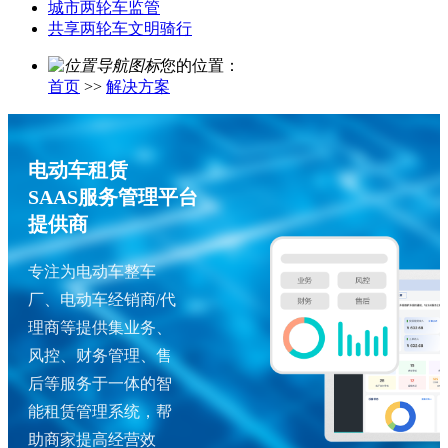
城市两轮车监管
共享两轮车文明骑行
您的位置：
首页
>>
解决方案
电动车租赁
SAAS服务管理平台
提供商
专注为电动车整车
厂、电动车经销商/代
理商等提供集业务、
风控、财务管理、售
后等服务于一体的智
能租赁管理系统，帮
助商家提高经营效