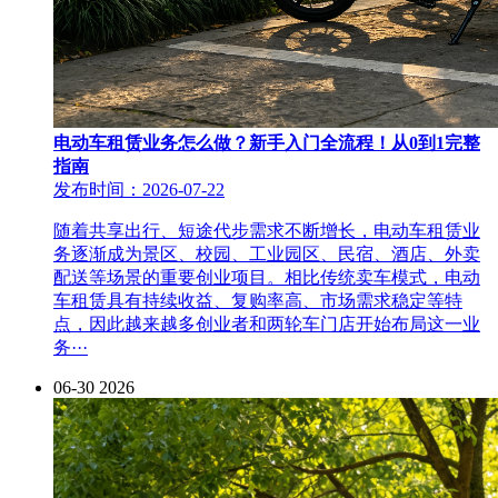
电动车租赁业务怎么做？新手入门全流程！从0到1完整
指南
发布时间：2026-07-22
随着共享出行、短途代步需求不断增长，电动车租赁业
务逐渐成为景区、校园、工业园区、民宿、酒店、外卖
配送等场景的重要创业项目。相比传统卖车模式，电动
车租赁具有持续收益、复购率高、市场需求稳定等特
点，因此越来越多创业者和两轮车门店开始布局这一业
务···
06-30
2026