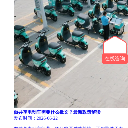
在线咨询
做共享电动车需要什么批文？最新政策解读
发布时间：2026-06-22