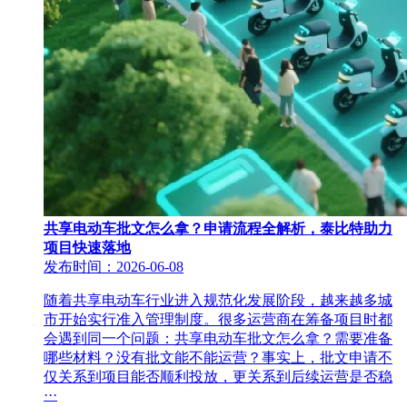
共享电动车批文怎么拿？申请流程全解析，泰比特助力
项目快速落地
发布时间：2026-06-08
随着共享电动车行业进入规范化发展阶段，越来越多城
市开始实行准入管理制度。很多运营商在筹备项目时都
会遇到同一个问题：共享电动车批文怎么拿？需要准备
哪些材料？没有批文能不能运营？事实上，批文申请不
仅关系到项目能否顺利投放，更关系到后续运营是否稳
···