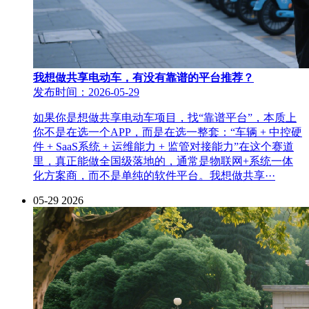
我想做共享电动车，有没有靠谱的平台推荐？
发布时间：2026-05-29
如果你是想做共享电动车项目，找“靠谱平台”，本质上
你不是在选一个APP，而是在选一整套：“车辆 + 中控硬
件 + SaaS系统 + 运维能力 + 监管对接能力”在这个赛道
里，真正能做全国级落地的，通常是物联网+系统一体
化方案商，而不是单纯的软件平台。我想做共享···
05-29
2026