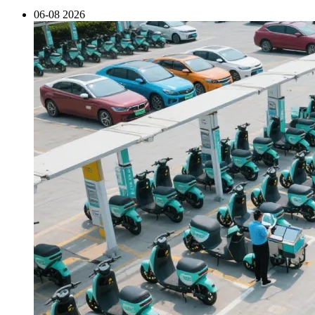
06-08
2026