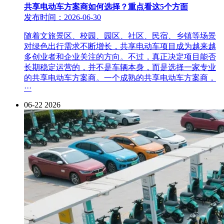
共享电动车方案商如何选择？重点看这5个方面
发布时间：2026-06-30
随着文旅景区、校园、园区、社区、民宿、乡镇等场景
对绿色出行需求不断增长，共享电动车项目成为越来越
多创业者和企业关注的方向。不过，真正决定项目能否
长期稳定运营的，并不是车辆本身，而是选择一家专业
的共享电动车方案商。一个成熟的共享电动车方案商，
···
06-22
2026