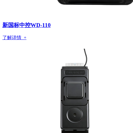
新国标中控WD-110
了解详情 +