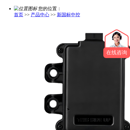
您的位置：
首页
>>
产品中心
>>
新国标中控
在线咨询