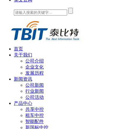
首页
关于我们
公司介绍
企业文化
发展历程
新闻资讯
公司新闻
行业新闻
公司活动
产品中心
共享中控
租车中控
智能配件
新国标中控