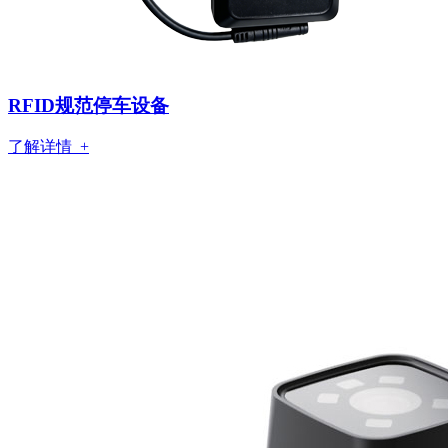
RFID规范停车设备
了解详情 +