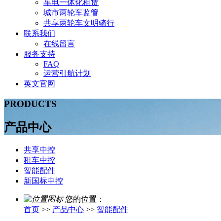
车电一体化租赁
城市两轮车监管
共享两轮车文明骑行
联系我们
在线留言
服务支持
FAQ
运营引航计划
英文官网
PRODUCTS
产品中心
共享中控
租车中控
智能配件
新国标中控
您的位置：
首页
>>
产品中心
>>
智能配件