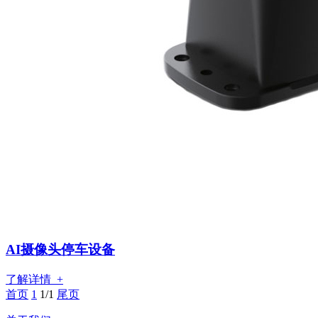
AI摄像头停车设备
了解详情 +
首页
1
1/1
尾页