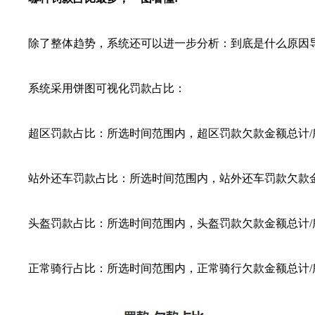
除了整体趋势，系统还可以进一步分析：到底是什么原因
系统采用饼图可视化罚款占比：
超区罚款占比：所选时间范围内，超区罚款欠款金额总计
站外还车罚款占比：所选时间范围内，站外还车罚款欠款
头盔罚款占比：所选时间范围内，头盔罚款欠款金额总计
正常骑行占比：所选时间范围内，正常骑行欠款金额总计