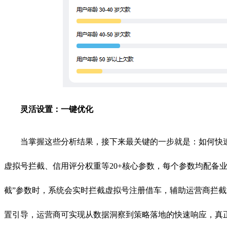
灵活设置：一键优化
当掌握这些分析结果，接下来最关键的一步就是：如何快
虚拟号拦截、信用评分权重等20+核心参数，每个参数均配备
截”参数时，系统会实时拦截虚拟号注册借车，辅助运营商拦
置引导，运营商可实现从数据洞察到策略落地的快速响应，真正