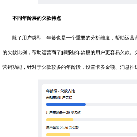
不同年龄层的欠款特点
除了用户类型，年龄也是一个重要的分析维度，帮助运营
的欠款比例，帮助运营商了解哪些年龄段的用户更容易欠款。
营销功能，针对于欠款较多的年龄段，设置卡券金额、消息推