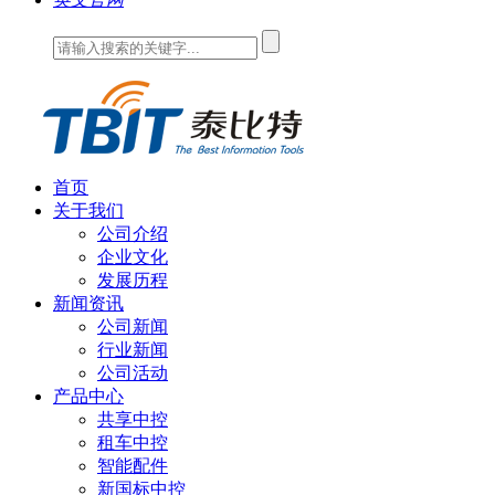
首页
关于我们
公司介绍
企业文化
发展历程
新闻资讯
公司新闻
行业新闻
公司活动
产品中心
共享中控
租车中控
智能配件
新国标中控