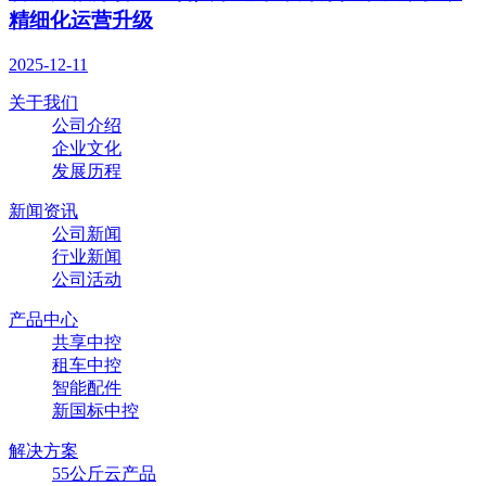
精细化运营升级
2025-12-11
关于我们
公司介绍
企业文化
发展历程
新闻资讯
公司新闻
行业新闻
公司活动
产品中心
共享中控
租车中控
智能配件
新国标中控
解决方案
55公斤云产品